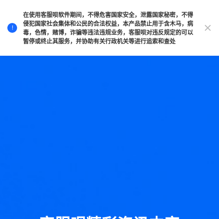
在使用客服呗软件期间，不得危害国家安全，泄露国家秘密，不得
侵犯国家社会集体和公民的合法权益，本产品禁止用于含木马，病
!
毒，色情，赌博，诈骗等违法违规业务，客服呗对违反规定的可以
暂停或终止其服务，并协助有关行政机关等进行追索和查处