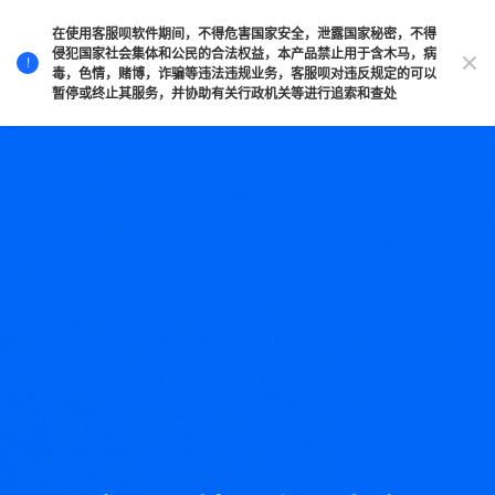
在使用客服呗软件期间，不得危害国家安全，泄露国家秘密，不得
侵犯国家社会集体和公民的合法权益，本产品禁止用于含木马，病
!
毒，色情，赌博，诈骗等违法违规业务，客服呗对违反规定的可以
暂停或终止其服务，并协助有关行政机关等进行追索和查处